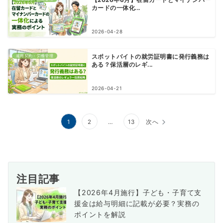
カードの一体化...
2026-04-28
雇用契約・労務管理
スポットバイトの就労証明書に発行義務は
ある？保活層のレギ...
2026-04-21
投
1
2
…
13
次へ
稿
の
ペ
注目記事
ー
【2026年4月施行】子ども・子育て支
援金は給与明細に記載が必要？実務の
ジ
ポイントを解説