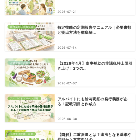
2026-07-21
雇用契約・労務管理
特定技能の定期報告マニュアル｜必要書類
と提出方法を徹底解...
2026-07-14
人材育成・定着
【2026年4月】食事補助の非課税枠上限引
き上げ！2つの...
2026-07-07
アルバイト・パート採用
アルバイトにも給与明細の発行義務があ
る！記載項目と作成方...
2026-06-30
人材派遣採用・活用
【図解】二重派遣とは？違法となる基準や
罰則から営業向けの...