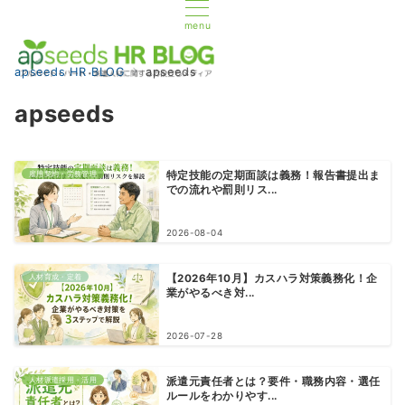
menu
apseeds HR BLOG
apseeds
apseeds
雇用契約・労務管理
特定技能の定期面談は義務！報告書提出ま
での流れや罰則リス...
2026-08-04
人材育成・定着
【2026年10月】カスハラ対策義務化！企
業がやるべき対...
2026-07-28
人材派遣採用・活用
派遣元責任者とは？要件・職務内容・選任
ルールをわかりやす...