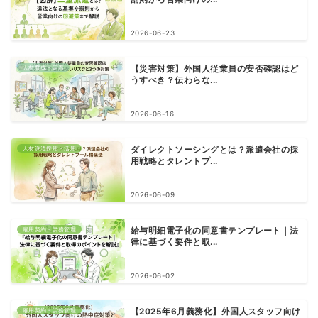
2026-06-23
人材育成・定着
【災害対策】外国人従業員の安否確認はど
うすべき？伝わらな...
2026-06-16
人材派遣採用・活用
ダイレクトソーシングとは？派遣会社の採
用戦略とタレントプ...
2026-06-09
雇用契約・労務管理
給与明細電子化の同意書テンプレート｜法
律に基づく要件と取...
2026-06-02
雇用契約・労務管理
【2025年6月義務化】外国人スタッフ向け