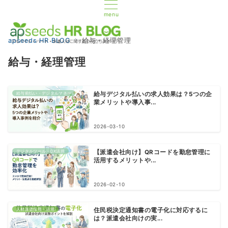
menu
apseeds HR BLOG
給与・経理管理
給与・経理管理
給与前払い・デジタルマネー
給与デジタル払いの求人効果は？5つの企
業メリットや導入事...
2026-03-10
デジタルツール・DX活用
【派遣会社向け】QRコードを勤怠管理に
活用するメリットや...
2026-02-10
人材派遣採用・活用
住民税決定通知書の電子化に対応するに
は？派遣会社向けの実...