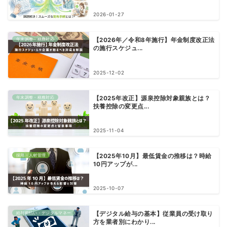
2026-01-27
年末調整・税務対応
【2026年／令和8年施行】年金制度改正法
の施行スケジュ...
2025-12-02
年末調整・税務対応
【2025年改正】源泉控除対象親族とは？
扶養控除の変更点...
2025-11-04
採用・人材管理
【2025年10月】最低賃金の推移は？時給
10円アップが...
2025-10-07
給与前払い・デジタルマネー
【デジタル給与の基本】従業員の受け取り
方を業者別にわかり...