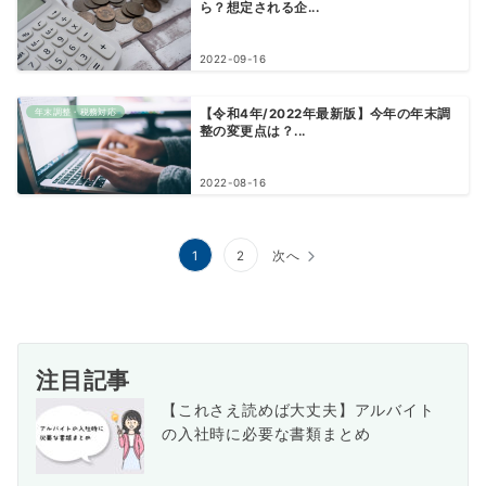
ら？想定される企...
2022-09-16
年末調整・税務対応
【令和4年/2022年最新版】今年の年末調
整の変更点は？...
2022-08-16
投
1
2
次へ
稿
の
ペ
注目記事
ー
【これさえ読めば大丈夫】アルバイト
の入社時に必要な書類まとめ
ジ
送