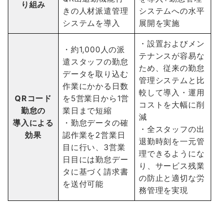
り組み
きの人材派遣管理
システムへの水平
システムを導入
展開を実施
・設置およびメン
・約1,000人の派
テナンスが容易な
遣スタッフの勤怠
ため、従来の勤怠
データを取り込む
管理システムと比
作業にかかる日数
較して導入・運用
QRコード
を5営業日から1営
コストを大幅に削
勤怠の
業日まで短縮
減
導入による
・勤怠データの確
・全スタッフの出
効果
認作業を2営業日
退勤時刻を一元管
目に行い、3営業
理できるようにな
日目には勤怠デー
り、サービス残業
タに基づく請求書
の防止と適切な労
を送付可能
務管理を実現