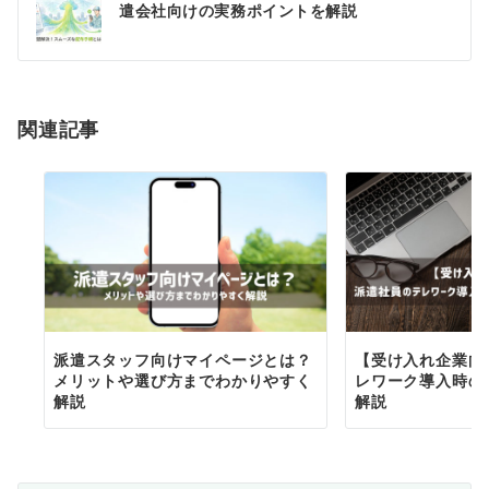
稿
遣会社向けの実務ポイントを解説
ナ
ビ
ゲ
関連記事
ー
シ
ョ
ン
派遣スタッフ向けマイページとは？
【受け入れ企業向
メリットや選び方までわかりやすく
レワーク導入時の
解説
解説