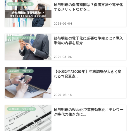
給与計算・給与明細
給与明細の保管期間は？保管方法や電子化
するメリットなどを...
2025-02-04
経費精算・コスト管理
給与明細の電子化に必要な準備とは？導入
準備の内容を紹介
2021-03-04
年末調整・税務対応
【令和2年/2020年】年末調整が大きく変
わる?!変更点...
2020-08-18
経費精算・コスト管理
給与明細のWeb化で業務効率化！テレワー
ク時代の働き方に...