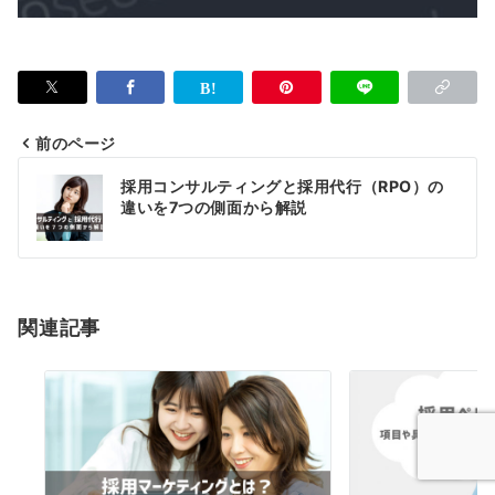
前のページ
投
採用コンサルティングと採用代行（RPO）の
稿
違いを7つの側面から解説
ナ
ビ
ゲ
関連記事
ー
シ
ョ
ン