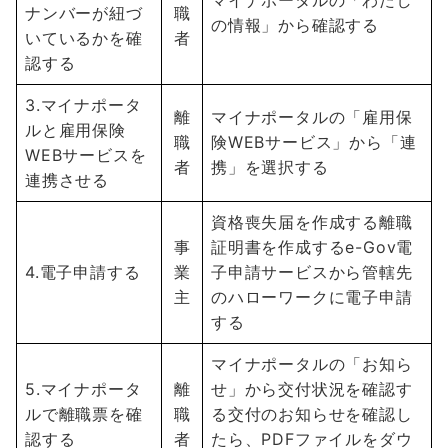
ナンバーが紐づ
職
の情報」から確認する
いているかを確
者
認する
3.マイナポータ
離
マイナポータルの「雇用保
ルと雇用保険
職
険WEBサービス」から「連
WEBサービスを
者
携」を選択する
連携させる
資格喪失届を作成する離職
事
証明書を作成するe-Gov電
4.電子申請する
業
子申請サービスから管轄先
主
のハローワークに電子申請
する
マイナポータルの「お知ら
5.マイナポータ
離
せ」から交付状況を確認す
ルで離職票を確
職
る交付のお知らせを確認し
認する
者
たら、PDFファイルをダウ