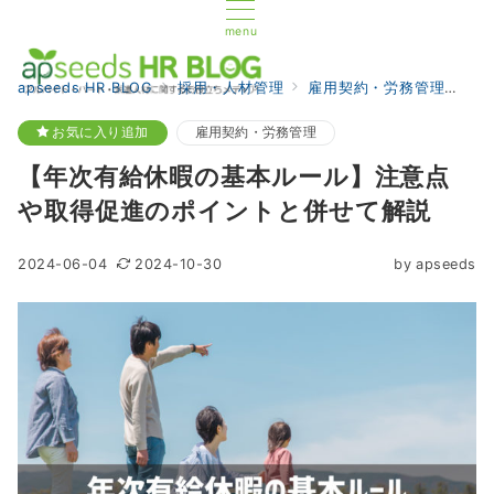
menu
apseeds HR BLOG
採用・人材管理
雇用契約・労務管理
【
お気に入り追加
雇用契約・労務管理
【年次有給休暇の基本ルール】注意点
や取得促進のポイントと併せて解説
2024-06-04
2024-10-30
by
apseeds