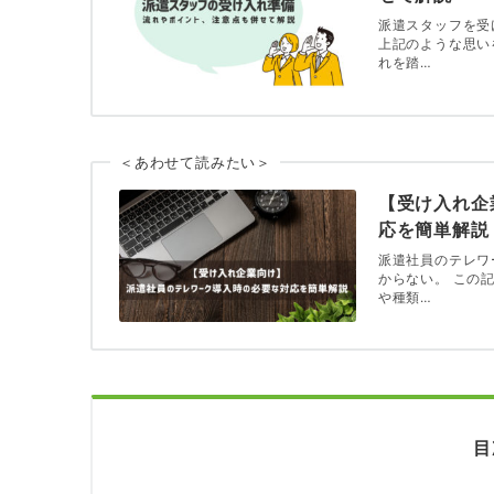
派遣スタッフを受
上記のような思い
れを踏…
＜あわせて読みたい＞
【受け入れ企
応を簡単解説
派遣社員のテレワ
からない。 この
や種類…
目