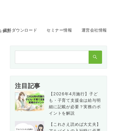
資料ダウンロード
セミナー情報
運営会社情報
を解説
検
索：
注目記事
【2026年4月施行】子ど
も・子育て支援金は給与明
細に記載が必要？実務のポ
イントを解説
【これさえ読めば大丈夫】
アルバイトの入社時に必要