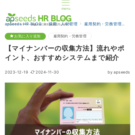
menu
apseeds HR BLOG
採用・人材管理
雇用契約・労務管理
【
お気に入り追加
雇用契約・労務管理
【マイナンバーの収集方法】流れやポ
イント、おすすめシステムまで紹介
2023-12-19
2024-11-30
by
apseeds