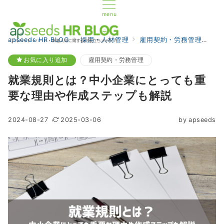
menu
apseeds HR BLOG
採用・人材管理
雇用契約・労務管理
就
お気に入り追加
雇用契約・労務管理
就業規則とは？中小企業にとっても重
要な理由や作成ステップも解説
2024-08-27
2025-03-06
by
apseeds