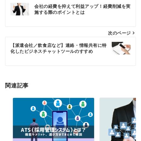
投
会社の経費を抑えて利益アップ！経費削減を実
稿
施する際のポイントとは
ナ
次のページ
ビ
ゲ
【派遣会社／飲食店など】連絡・情報共有に特
化したビジネスチャットツールのすすめ
ー
シ
ョ
関連記事
ン