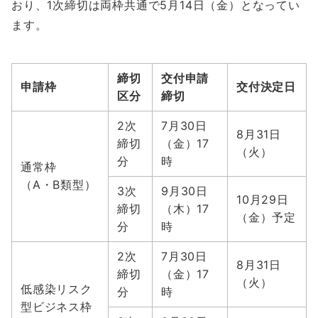
おり、1次締切は両枠共通で5月14日（金）となってい
ます。
締切
交付申請
申請枠
交付決定日
区分
締切
2次
7月30日
8月31日
締切
（金）17
（火）
分
時
通常枠
（A・B類型）
3次
9月30日
10月29日
締切
（木）17
（金）予定
分
時
2次
7月30日
8月31日
締切
（金）17
（火）
低感染リスク
分
時
型ビジネス枠