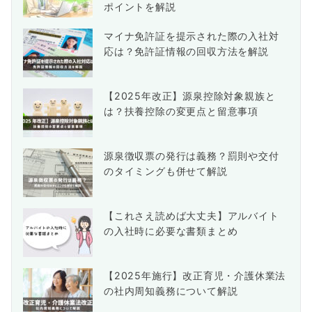
ポイントを解説
マイナ免許証を提示された際の入社対
応は？免許証情報の回収方法を解説
【2025年改正】源泉控除対象親族と
は？扶養控除の変更点と留意事項
源泉徴収票の発行は義務？罰則や交付
のタイミングも併せて解説
【これさえ読めば大丈夫】アルバイト
の入社時に必要な書類まとめ
【2025年施行】改正育児・介護休業法
の社内周知義務について解説