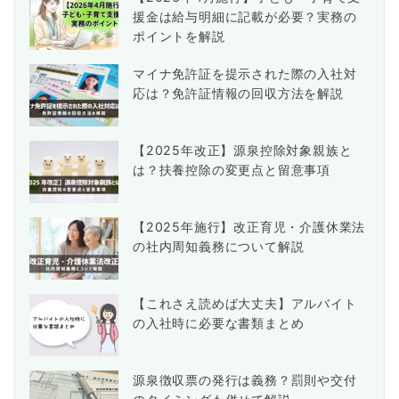
援金は給与明細に記載が必要？実務の
ポイントを解説
マイナ免許証を提示された際の入社対
応は？免許証情報の回収方法を解説
【2025年改正】源泉控除対象親族と
は？扶養控除の変更点と留意事項
【2025年施行】改正育児・介護休業法
の社内周知義務について解説
【これさえ読めば大丈夫】アルバイト
の入社時に必要な書類まとめ
源泉徴収票の発行は義務？罰則や交付