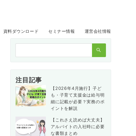
資料ダウンロード
セミナー情報
運営会社情報
検
索：
注目記事
【2026年4月施行】子ど
も・子育て支援金は給与明
細に記載が必要？実務のポ
イントを解説
【これさえ読めば大丈夫】
アルバイトの入社時に必要
な書類まとめ