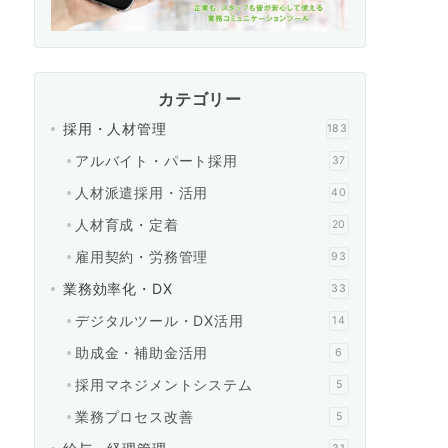
カテゴリー
採用・人材管理
183
アルバイト・パート採用
37
人材派遣採用・活用
40
人材育成・定着
20
雇用契約・労務管理
93
業務効率化・DX
33
デジタルツール・DX活用
14
助成金・補助金活用
6
採用マネジメントシステム
5
業務プロセス改善
5