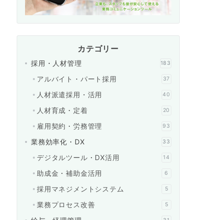
カテゴリー
採用・人材管理
183
アルバイト・パート採用
37
人材派遣採用・活用
40
人材育成・定着
20
雇用契約・労務管理
93
業務効率化・DX
33
デジタルツール・DX活用
14
助成金・補助金活用
6
採用マネジメントシステム
5
業務プロセス改善
5