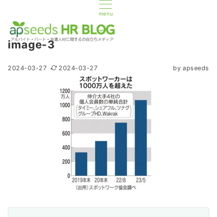
menu
image-3
2024-03-27
2024-03-27
by
apseeds