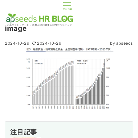
menu
image
2024-10-29
2024-10-29
by
apseeds
注目記事