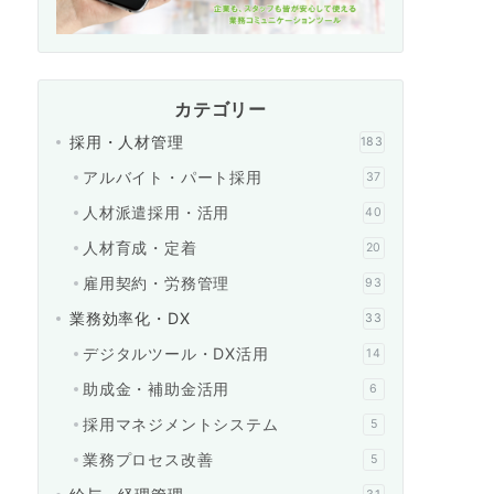
カテゴリー
採用・人材管理
183
アルバイト・パート採用
37
人材派遣採用・活用
40
人材育成・定着
20
雇用契約・労務管理
93
業務効率化・DX
33
デジタルツール・DX活用
14
助成金・補助金活用
6
採用マネジメントシステム
5
業務プロセス改善
5