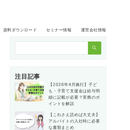
資料ダウンロード
セミナー情報
運営会社情報
検
索：
注目記事
【2026年4月施行】子ど
も・子育て支援金は給与明
細に記載が必要？実務のポ
イントを解説
【これさえ読めば大丈夫】
アルバイトの入社時に必要
な書類まとめ