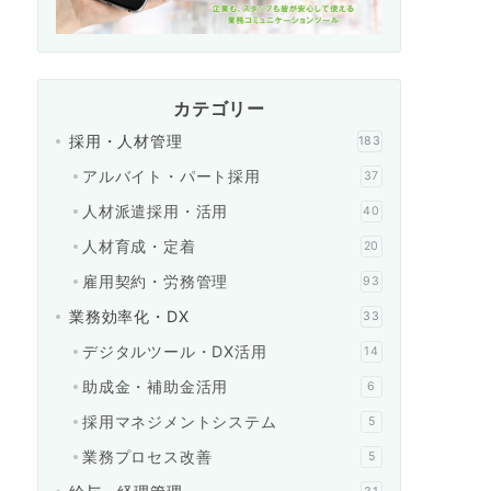
カテゴリー
採用・人材管理
183
アルバイト・パート採用
37
人材派遣採用・活用
40
人材育成・定着
20
雇用契約・労務管理
93
業務効率化・DX
33
デジタルツール・DX活用
14
助成金・補助金活用
6
採用マネジメントシステム
5
業務プロセス改善
5