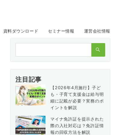
資料ダウンロード
セミナー情報
運営会社情報
検
索：
注目記事
【2026年4月施行】子ど
も・子育て支援金は給与明
細に記載が必要？実務のポ
イントを解説
マイナ免許証を提示された
際の入社対応は？免許証情
報の回収方法を解説