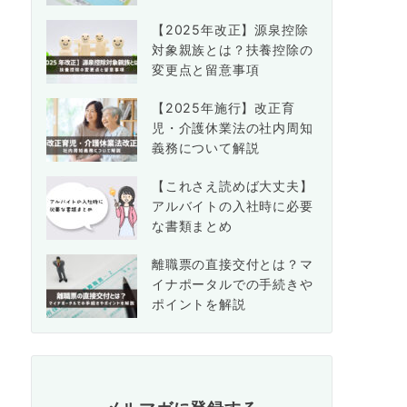
【2025年改正】源泉控除
対象親族とは？扶養控除の
変更点と留意事項
【2025年施行】改正育
児・介護休業法の社内周知
義務について解説
【これさえ読めば大丈夫】
アルバイトの入社時に必要
な書類まとめ
離職票の直接交付とは？マ
イナポータルでの手続きや
ポイントを解説