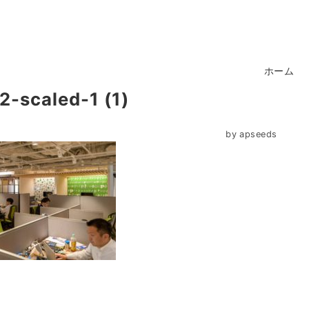
ホーム
-scaled-1 (1)
by
apseeds