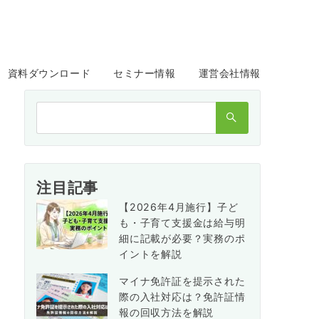
資料ダウンロード
セミナー情報
運営会社情報
検
索：
注目記事
【2026年4月施行】子ど
も・子育て支援金は給与明
細に記載が必要？実務のポ
イントを解説
マイナ免許証を提示された
際の入社対応は？免許証情
報の回収方法を解説