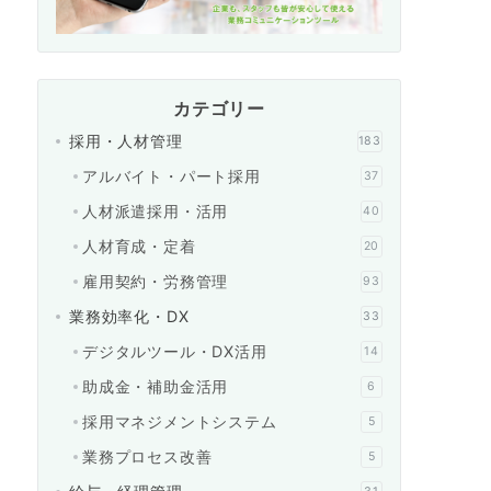
カテゴリー
採用・人材管理
183
アルバイト・パート採用
37
人材派遣採用・活用
40
人材育成・定着
20
雇用契約・労務管理
93
業務効率化・DX
33
デジタルツール・DX活用
14
助成金・補助金活用
6
採用マネジメントシステム
5
業務プロセス改善
5