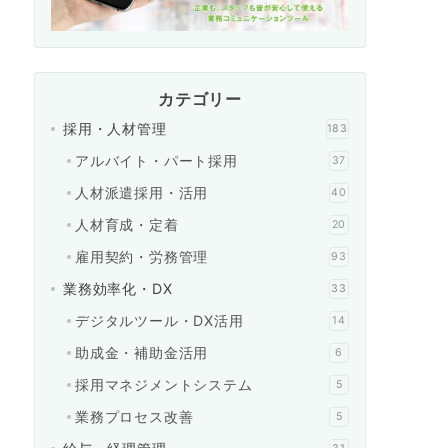
カテゴリー
採用・人材管理
183
アルバイト・パート採用
37
人材派遣採用・活用
40
人材育成・定着
20
雇用契約・労務管理
93
業務効率化・DX
33
デジタルツール・DX活用
14
助成金・補助金活用
6
採用マネジメントシステム
5
業務プロセス改善
5