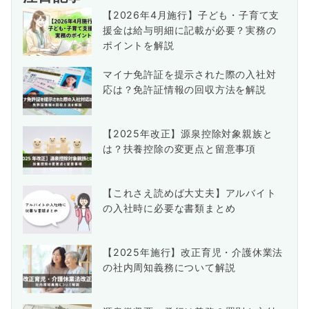
【2026年4月施行】子ども・子育て支
援金は給与明細に記載が必要？実務の
ポイントを解説
マイナ免許証を提示された際の入社対
応は？免許証情報の回収方法を解説
【2025年改正】源泉控除対象親族と
は？扶養控除の変更点と留意事項
【これさえ読めば大丈夫】アルバイト
の入社時に必要な書類まとめ
【2025年施行】改正育児・介護休業法
の社内周知義務について解説