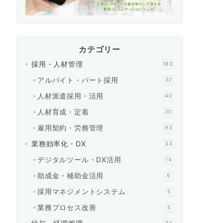
カテゴリー
採用・人材管理
183
アルバイト・パート採用
37
人材派遣採用・活用
40
人材育成・定着
20
雇用契約・労務管理
93
業務効率化・DX
33
デジタルツール・DX活用
14
助成金・補助金活用
6
採用マネジメントシステム
5
業務プロセス改善
5