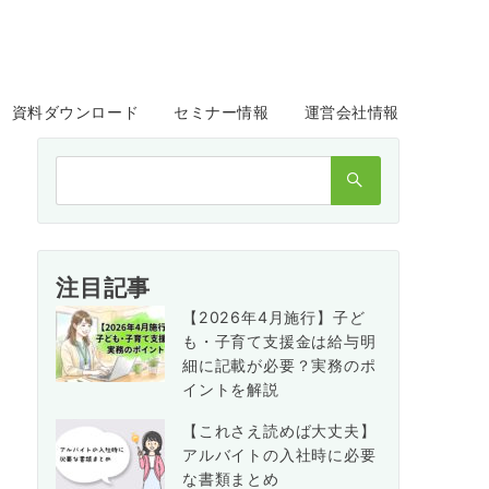
資料ダウンロード
セミナー情報
運営会社情報
検
索：
注目記事
【2026年4月施行】子ど
も・子育て支援金は給与明
細に記載が必要？実務のポ
イントを解説
【これさえ読めば大丈夫】
アルバイトの入社時に必要
な書類まとめ