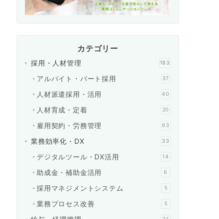
カテゴリー
採用・人材管理
183
アルバイト・パート採用
37
人材派遣採用・活用
40
人材育成・定着
20
雇用契約・労務管理
93
業務効率化・DX
33
デジタルツール・DX活用
14
助成金・補助金活用
6
採用マネジメントシステム
5
業務プロセス改善
5