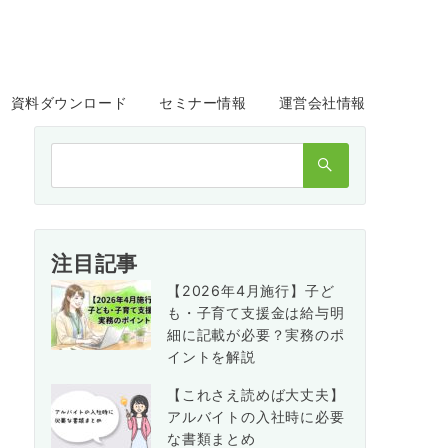
資料ダウンロード
セミナー情報
運営会社情報
検
索：
注目記事
【2026年4月施行】子ど
も・子育て支援金は給与明
細に記載が必要？実務のポ
イントを解説
【これさえ読めば大丈夫】
アルバイトの入社時に必要
な書類まとめ