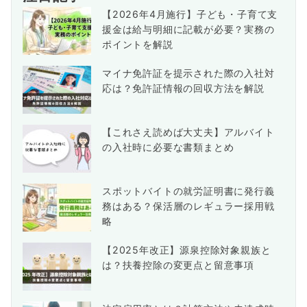
【2026年4月施行】子ども・子育て支
援金は給与明細に記載が必要？実務の
ポイントを解説
マイナ免許証を提示された際の入社対
応は？免許証情報の回収方法を解説
【これさえ読めば大丈夫】アルバイト
の入社時に必要な書類まとめ
スポットバイトの就労証明書に発行義
務はある？保活層のレギュラー採用戦
略
【2025年改正】源泉控除対象親族と
は？扶養控除の変更点と留意事項