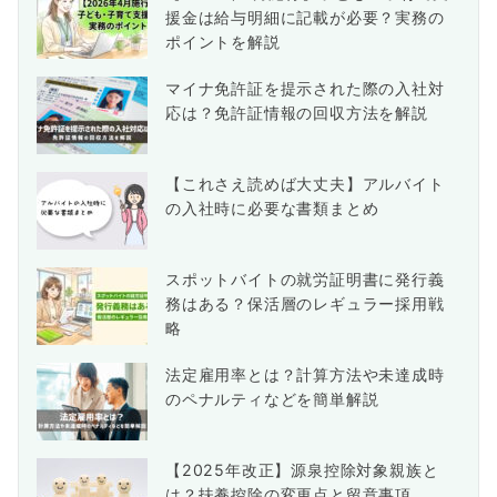
援金は給与明細に記載が必要？実務の
ポイントを解説
マイナ免許証を提示された際の入社対
応は？免許証情報の回収方法を解説
【これさえ読めば大丈夫】アルバイト
の入社時に必要な書類まとめ
スポットバイトの就労証明書に発行義
務はある？保活層のレギュラー採用戦
略
法定雇用率とは？計算方法や未達成時
のペナルティなどを簡単解説
【2025年改正】源泉控除対象親族と
は？扶養控除の変更点と留意事項