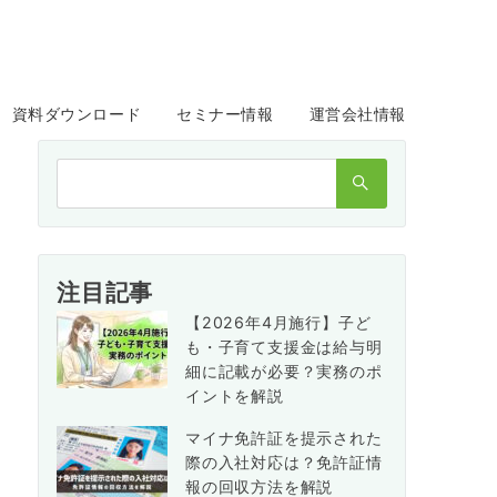
資料ダウンロード
セミナー情報
運営会社情報
検
索：
注目記事
【2026年4月施行】子ど
も・子育て支援金は給与明
細に記載が必要？実務のポ
イントを解説
マイナ免許証を提示された
際の入社対応は？免許証情
報の回収方法を解説