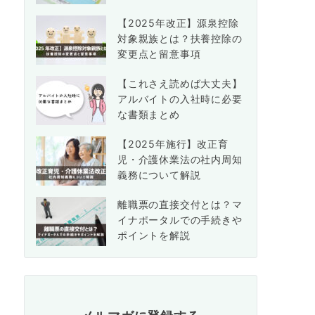
【2025年改正】源泉控除
対象親族とは？扶養控除の
変更点と留意事項
【これさえ読めば大丈夫】
アルバイトの入社時に必要
な書類まとめ
【2025年施行】改正育
児・介護休業法の社内周知
義務について解説
離職票の直接交付とは？マ
イナポータルでの手続きや
ポイントを解説