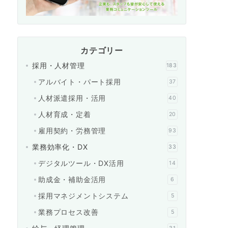
カテゴリー
採用・人材管理
183
アルバイト・パート採用
37
人材派遣採用・活用
40
人材育成・定着
20
雇用契約・労務管理
93
業務効率化・DX
33
デジタルツール・DX活用
14
助成金・補助金活用
6
採用マネジメントシステム
5
業務プロセス改善
5