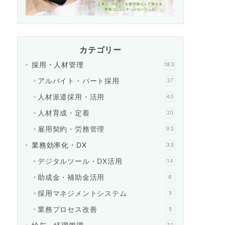
カテゴリー
採用・人材管理
183
アルバイト・パート採用
37
人材派遣採用・活用
40
人材育成・定着
20
雇用契約・労務管理
93
業務効率化・DX
33
デジタルツール・DX活用
14
助成金・補助金活用
6
採用マネジメントシステム
5
業務プロセス改善
5