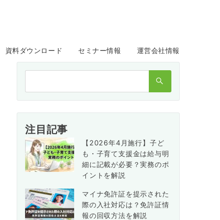
資料ダウンロード
セミナー情報
運営会社情報
検
索：
注目記事
【2026年4月施行】子ど
も・子育て支援金は給与明
細に記載が必要？実務のポ
イントを解説
マイナ免許証を提示された
際の入社対応は？免許証情
報の回収方法を解説