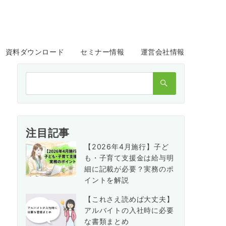
資料ダウンロード
セミナー情報
運営会社情報
検
索：
注目記事
【2026年4月施行】子ど
も・子育て支援金は給与明
細に記載が必要？実務のポ
イントを解説
【これさえ読めば大丈夫】
アルバイトの入社時に必要
な書類まとめ