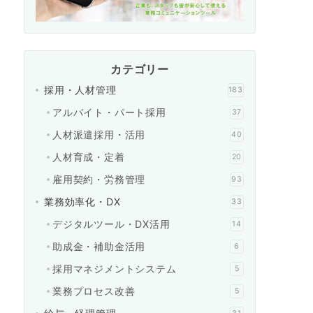
カテゴリー
採用・人材管理
183
アルバイト・パート採用
37
人材派遣採用・活用
40
人材育成・定着
20
雇用契約・労務管理
93
業務効率化・DX
33
デジタルツール・DX活用
14
助成金・補助金活用
6
採用マネジメントシステム
5
業務プロセス改善
5