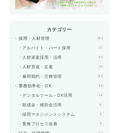
カテゴリー
採用・人材管理
183
アルバイト・パート採用
37
人材派遣採用・活用
40
人材育成・定着
20
雇用契約・労務管理
93
業務効率化・DX
33
デジタルツール・DX活用
14
助成金・補助金活用
6
採用マネジメントシステム
5
業務プロセス改善
5