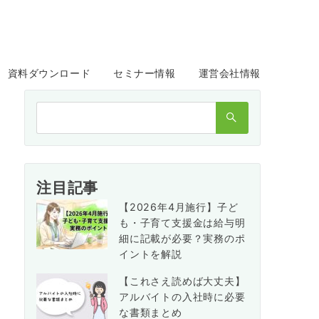
資料ダウンロード
セミナー情報
運営会社情報
検
索：
注目記事
【2026年4月施行】子ど
も・子育て支援金は給与明
細に記載が必要？実務のポ
イントを解説
【これさえ読めば大丈夫】
アルバイトの入社時に必要
な書類まとめ