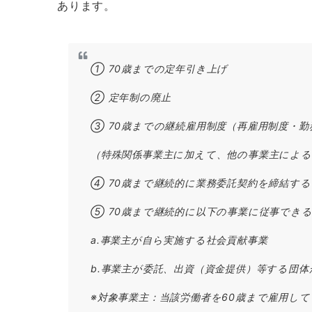
あります。
① 70歳までの定年引き上げ
② 定年制の廃止
③ 70歳までの継続雇用制度（再雇用制度・勤
（特殊関係事業主に加えて、他の事業主によ
④ 70歳まで継続的に業務委託契約を締結す
⑤ 70歳まで継続的に以下の事業に従事でき
a.事業主が自ら実施する社会貢献事業
b.事業主が委託、出資（資金提供）等する団
※対象事業主：当該労働者を60歳まで雇用し