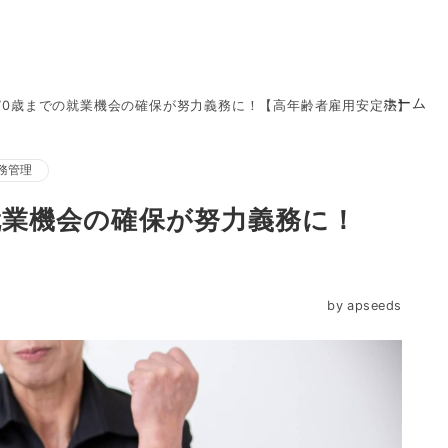
ホーム
から70歳までの就業機会の確保が努力義務に！【高年齢者雇用安定法】
務管理
の就業機会の確保が努力義務に！
by
apseeds