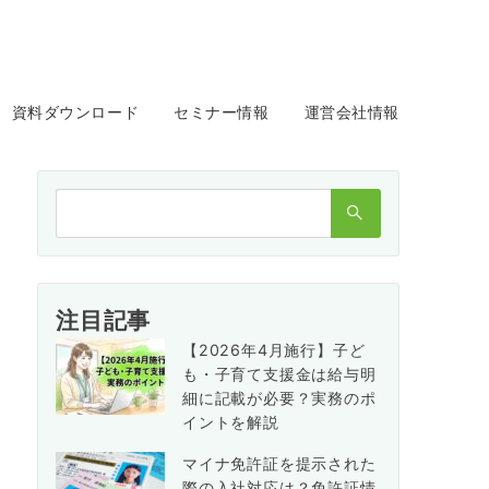
資料ダウンロード
セミナー情報
運営会社情報
検
索：
注目記事
【2026年4月施行】子ど
も・子育て支援金は給与明
細に記載が必要？実務のポ
イントを解説
マイナ免許証を提示された
際の入社対応は？免許証情