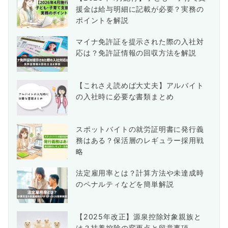
援金は給与明細に記載が必要？実務の
ポイントを解説
マイナ免許証を提示された際の入社対
応は？免許証情報の回収方法を解説
【これさえ読めば大丈夫】アルバイト
の入社時に必要な書類まとめ
スポットバイトの就労証明書に発行義
務はある？保活層のレギュラー採用戦
略
法定雇用率とは？計算方法や未達成時
のペナルティなどを簡単解説
【2025年改正】源泉控除対象親族と
は？扶養控除の変更点と留意事項