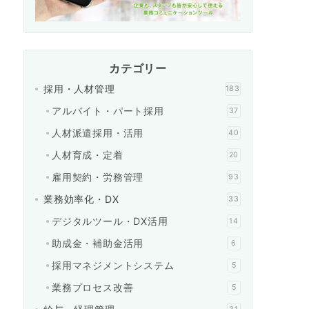
カテゴリー
採用・人材管理
183
アルバイト・パート採用
37
人材派遣採用・活用
40
人材育成・定着
20
雇用契約・労務管理
93
業務効率化・DX
33
デジタルツール・DX活用
14
助成金・補助金活用
6
採用マネジメントシステム
5
業務プロセス改善
5