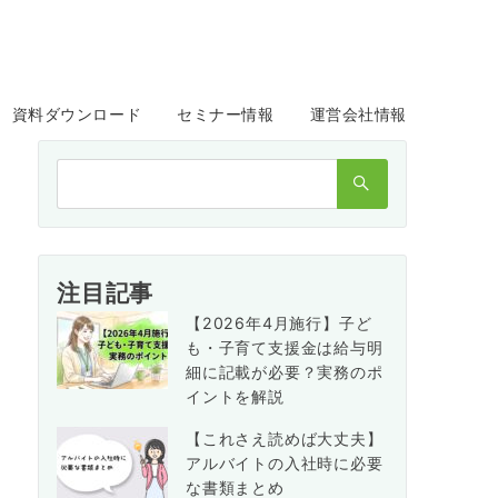
資料ダウンロード
セミナー情報
運営会社情報
検
索：
注目記事
【2026年4月施行】子ど
も・子育て支援金は給与明
細に記載が必要？実務のポ
イントを解説
【これさえ読めば大丈夫】
アルバイトの入社時に必要
な書類まとめ